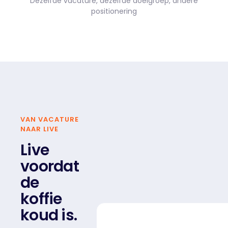
Dezelfde vacature, dezelfde doelgroep, andere
positionering
VAN VACATURE
NAAR LIVE
Live
voordat
de
koffie
koud is.