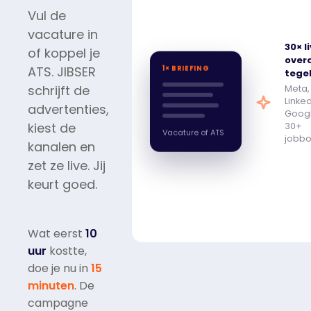
Vul de
vacature in
30× li
of koppel je
over
ATS. JIBSER
1× BRIEFING
tegel
schrijft de
Meta,
Linked
advertenties,
Goog
kiest de
30+
Vacature of ATS
jobb
kanalen en
zet ze live. Jij
keurt goed.
Wat eerst
10
uur
kostte,
doe je nu in
15
minuten
. De
campagne