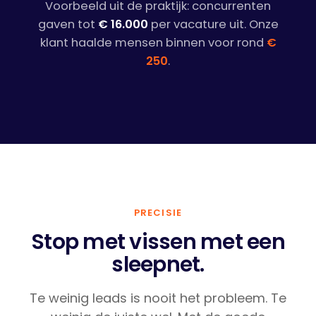
Voorbeeld uit de praktijk: concurrenten
gaven tot
€ 16.000
per vacature uit. Onze
klant haalde mensen binnen voor rond
€
250
.
PRECISIE
Stop met vissen met een
sleepnet.
Te weinig leads is nooit het probleem. Te