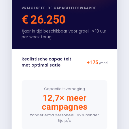
VRIJGESPEELDE CAPACITEITSWAARDE
€ 26.250
/
jaar
in tijd beschikbaar voor groei · ≈
10
uur
per week terug
Realistische capaciteit
+
175
/mnd
met optimalisatie
Capaciteitsverhoging
12,7
× meer
campagnes
zonder extra personeel ·
92
% minder
tijd p/c