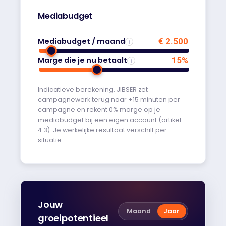
Mediabudget
Mediabudget / maand
€ 2.500
i
Marge die je nu betaalt
15%
i
Indicatieve berekening. JIBSER zet
campagnewerk terug naar ±15 minuten per
campagne en rekent 0% marge op je
mediabudget bij een eigen account (artikel
4.3). Je werkelijke resultaat verschilt per
situatie.
Jouw
Maand
Jaar
groeipotentieel