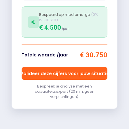
Bespaard op mediamarge
(0%
bij JIBSER)
€ 4.500
/
jaar
€ 30.750
Totale waarde /
jaar
Valideer deze cijfers voor jouw situatie
Bespreek je analyse met een
capaciteitsexpert (20 min, geen
verplichtingen).