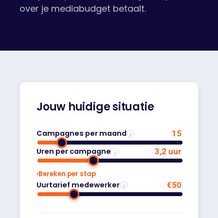
over je mediabudget betaalt.
Jouw huidige situatie
Campagnes per maand
15
i
Uren per campagne
3,2 uur
i
›
Bereken per stap
Uurtarief medewerker
€50
i