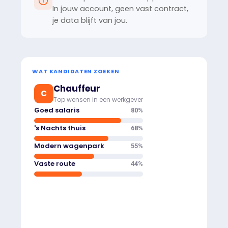
In jouw account, geen vast contract,
je data blijft van jou.
WAT KANDIDATEN ZOEKEN
Chauffeur
Operator
C
Top wensen in een werkgever
Top wensen in een werkgever
Goed salaris
80
%
Vast contract
84
%
's Nachts thuis
68
%
Ploegentoeslag
71
%
Modern wagenpark
55
%
Korte reistijd
58
%
Vaste route
44
%
Doorgroeikansen
46
%