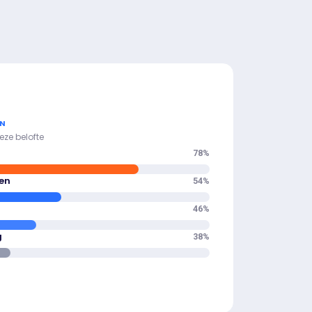
EN
ze belofte
78
%
en
54
%
46
%
g
38
%