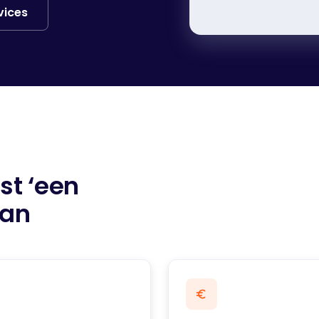
vices
st ‘een
aan