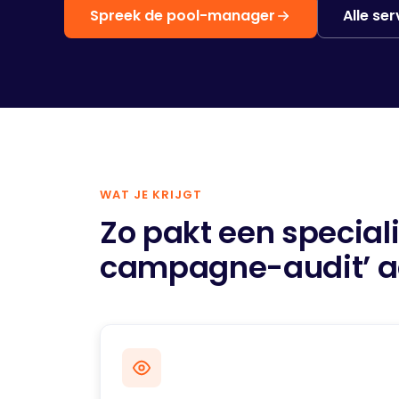
Spreek de pool-manager
Alle ser
WAT JE KRIJGT
Zo pakt een speciali
campagne-audit’ 