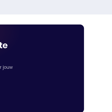
te
r jouw