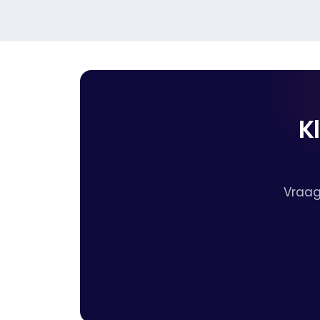
K
Vraag