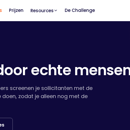
s
Prijzen
De Challenge
Resources
 door echte mense
iters screenen je sollicitanten met de
oe doen, zodat je alleen nog met de
es