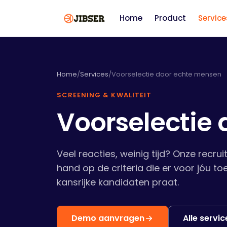
Home
Product
Service
Home
/
Services
/
Voorselectie door echte mensen
SCREENING & KWALITEIT
Voorselectie
Veel reacties, weinig tijd? Onze recru
hand op de criteria die er voor jóu t
kansrijke kandidaten praat.
Demo aanvragen
Alle servic