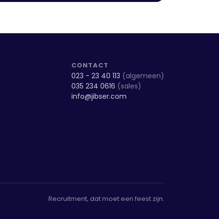
CONTACT
023 - 23 40 113
(algemeen)
035 234 0616
(sales)
info@jibser.com
Recruitment, dat moet een feest zijn.